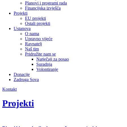
Planovi i programi rada
Financijska izvješća
Projekti
EU projekti
Ostali projekti
Ustanova
O nama
Upravno vijeće
Ravnatelj
Naš tim
Pridružite nam se
Natječaji za posao
Suradnja
Volontiranje
Donacije
Zadruga Sova
Kontakt
Projekti