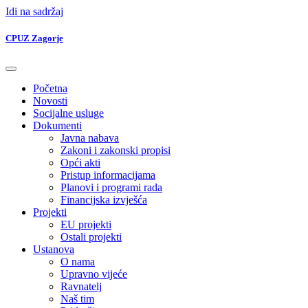
Idi na sadržaj
CPUZ Zagorje
Početna
Novosti
Socijalne usluge
Dokumenti
Javna nabava
Zakoni i zakonski propisi
Opći akti
Pristup informacijama
Planovi i programi rada
Financijska izvješća
Projekti
EU projekti
Ostali projekti
Ustanova
O nama
Upravno vijeće
Ravnatelj
Naš tim