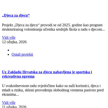
„Djeca za djecu“
Projekt „Djeca za djecu“ provodi se od 2025. godine kao program
strukturiranog volontiranja učenika srednjih škola u radu s djecom...
Vidi više
12 ožujka, 2026
Ostali projekti
Uz Zakladu Hrvatska za djecu nabavljena je sportska i
rekreativna oprema
U svakodnevnom radu svjedočimo kako su naši korisnici, djeca i
mladi u riziku, skloni provođenju slobodnog vremena pasivno pred
ekranima...
Vidi više
11 ožujka, 2026