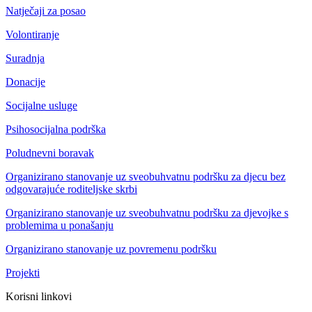
Natječaji za posao
Volontiranje
Suradnja
Donacije
Socijalne usluge
Psihosocijalna podrška
Poludnevni boravak
Organizirano stanovanje uz sveobuhvatnu podršku za djecu bez
odgovarajuće roditeljske skrbi
Organizirano stanovanje uz sveobuhvatnu podršku za djevojke s
problemima u ponašanju
Organizirano stanovanje uz povremenu podršku
Projekti
Korisni linkovi