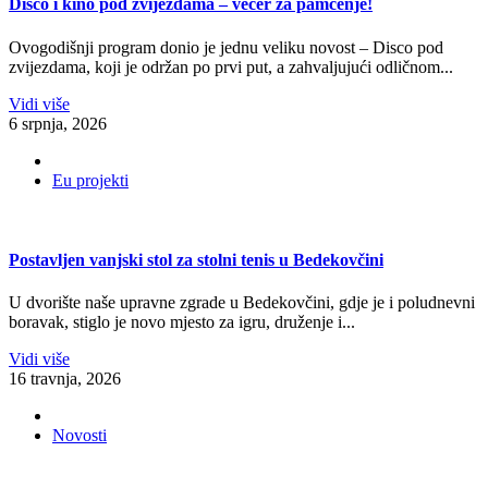
Disco i kino pod zvijezdama – večer za pamćenje!
Ovogodišnji program donio je jednu veliku novost – Disco pod
zvijezdama, koji je održan po prvi put, a zahvaljujući odličnom...
Vidi više
6 srpnja, 2026
Eu projekti
Postavljen vanjski stol za stolni tenis u Bedekovčini
U dvorište naše upravne zgrade u Bedekovčini, gdje je i poludnevni
boravak, stiglo je novo mjesto za igru, druženje i...
Vidi više
16 travnja, 2026
Novosti