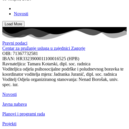
Novosti
Load More
Pravni podaci
Centar za pružanje usluga u zajednici Zagorje
OIB: 71367732581
IBAN: HR3323900011100016525 (HPB)
Ravnateljica: Tamara Kotarski, dipl. soc. radnica
Voditeljica odjela psihosocijalne podrške i poludnevnog boravka te
koordinator voditelja mjera: Jadranka Juranić, dipl. soc. radnica
Voditelj Odjela organiziranog stanovanja: Nenad Borošak, univ.
spec. iur.
Novosti
Javna nabava
Planovi i programi rada
Projekti