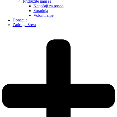
Pridružite nam se
Natječaji za posao
Suradnja
Volontiranje
Donacije
Zadruga Sova