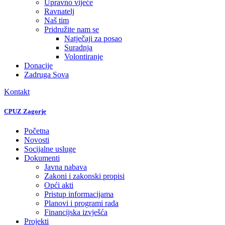
Upravno vijeće
Ravnatelj
Naš tim
Pridružite nam se
Natječaji za posao
Suradnja
Volontiranje
Donacije
Zadruga Sova
Kontakt
CPUZ Zagorje
Početna
Novosti
Socijalne usluge
Dokumenti
Javna nabava
Zakoni i zakonski propisi
Opći akti
Pristup informacijama
Planovi i programi rada
Financijska izvješća
Projekti