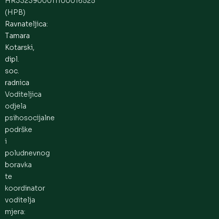
HR3323900011100016525
(HPB)
Ravnateljica:
Tamara
Kotarski,
dipl.
soc.
radnica
Voditeljica
odjela
psihosocijalne
podrške
i
poludnevnog
boravka
te
koordinator
voditelja
mjera: