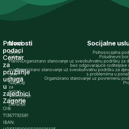
Pravni
Novosti
Socijalne usl
podaci
Javna
Psihosocijalna po
Centar
nabava
Poludnevni bo
Planovi
Organizirano stanovanje uz sveobuhvatnu podršku za 
za
i
bez odgovarajuće roditeljske 
programi
Organizirano stanovanje uz sveobuhvatnu podršku za dje
pružanje
rada
s problemima u pona
usluga
Projekti
Organizirano stanovanje uz povremenu po
Natječaji
Pro
u
za
posao
zajednici
Volontiranje
Zagorje
Suradnja
Donacije
OIB:
71367732581
IBAN: