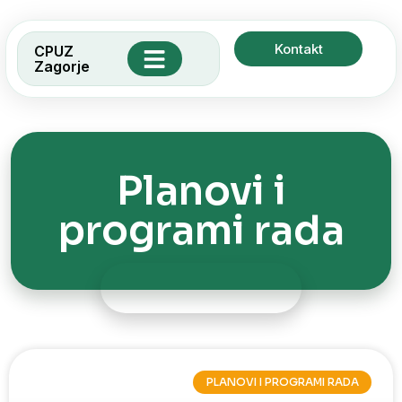
Kontakt
CPUZ
Zagorje
Socijalne usluge
Zadruga Sova
Planovi i
programi rada
PLANOVI I PROGRAMI RADA