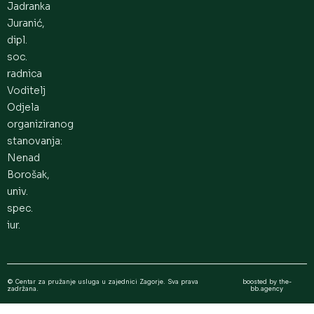
Jadranka
Juranić,
dipl.
soc.
radnica
Voditelj
Odjela
organiziranog
stanovanja:
Nenad
Borošak,
univ.
spec.
iur.
© Centar za pružanje usluga u zajednici Zagorje. Sva prava
boosted by the-
zadržana.
bb.agency