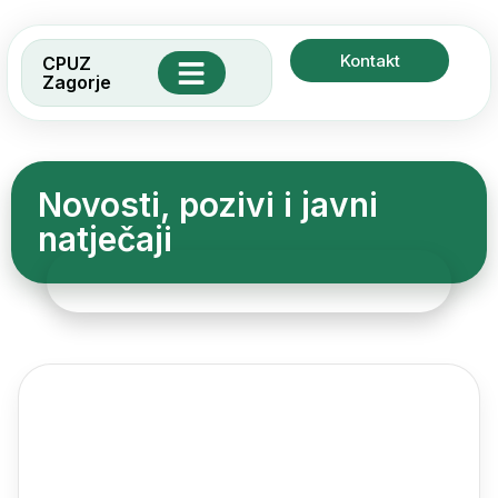
Kontakt
CPUZ
Zagorje
Socijalne usluge
Zadruga Sova
Novosti, pozivi i javni
natječaji