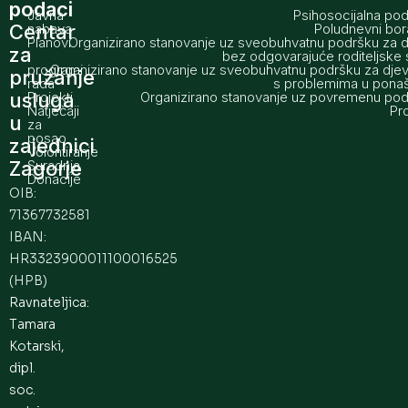
podaci
Javna
Psihosocijalna po
Centar
nabava
Poludnevni bo
Planovi
Organizirano stanovanje uz sveobuhvatnu podršku za 
za
i
bez odgovarajuće roditeljske 
programi
Organizirano stanovanje uz sveobuhvatnu podršku za dje
pružanje
rada
s problemima u pona
usluga
Projekti
Organizirano stanovanje uz povremenu po
Natječaji
Pro
u
za
posao
zajednici
Volontiranje
Zagorje
Suradnja
Donacije
OIB:
71367732581
IBAN:
HR3323900011100016525
(HPB)
Ravnateljica:
Tamara
Kotarski,
dipl.
soc.