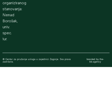
organiziranog
stanovanja:
Nenad
Borošak,
univ.
spec.
iur.
© Centar za pružanje usluga u zajednici Zagorje. Sva prava
boosted by the-
zadržana.
bb.agency