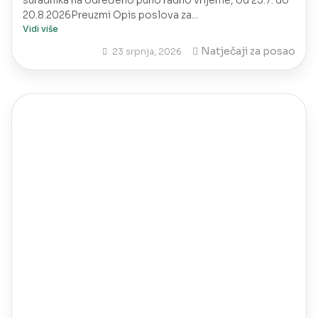
suradnika na određeno puno radno vrijeme, od 23.7. do
20.8.2026Preuzmi Opis poslova za...
Vidi više
Natječaji za posao
23 srpnja, 2026