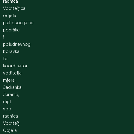
radnica
Voditeljica
odjela
psihosocijalne
podrške
i
poludnevnog
boravka
te
koordinator
voditelja
mjera:
Jadranka
Juranić,
dipl.
soc.
radnica
Voditelj
Odjela