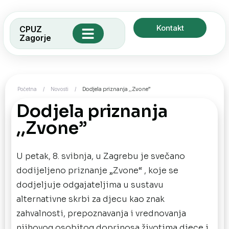
Kontakt
CPUZ
Zagorje
Socijalne usluge
Zadruga Sova
Početna
/
Novosti
/
Dodjela priznanja ,,Zvone”
Dodjela priznanja
,,Zvone”
U petak, 8. svibnja, u Zagrebu je svečano
dodijeljeno priznanje „Zvone“ , koje se
dodjeljuje odgajateljima u sustavu
alternativne skrbi za djecu kao znak
zahvalnosti, prepoznavanja i vrednovanja
njihovog osobitog doprinosa životima djece i