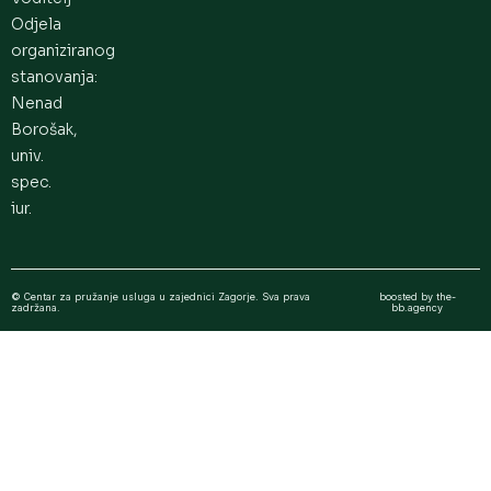
Odjela
organiziranog
stanovanja:
Nenad
Borošak,
univ.
spec.
iur.
© Centar za pružanje usluga u zajednici Zagorje. Sva prava
boosted by the-
zadržana.
bb.agency