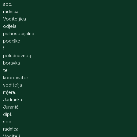
soc.
radnica
Voditeljica
odjela
psihosocijalne
podrške
i
poludnevnog
boravka
te
koordinator
voditelja
mjera:
Jadranka
Juranić,
dipl.
soc.
radnica
Voditelj