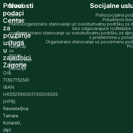
Pravni
Novosti
Socijalne usl
podaci
Javna
Psihosocijalna po
Centar
nabava
Poludnevni bo
Planovi
Organizirano stanovanje uz sveobuhvatnu podršku za 
za
i
bez odgovarajuće roditeljske 
programi
Organizirano stanovanje uz sveobuhvatnu podršku za dje
pružanje
rada
s problemima u pona
usluga
Projekti
Organizirano stanovanje uz povremenu po
Natječaji
Pro
u
za
posao
zajednici
Volontiranje
Zagorje
Suradnja
Donacije
OIB:
71367732581
IBAN:
HR3323900011100016525
(HPB)
Ravnateljica:
Tamara
Kotarski,
dipl.